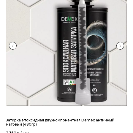
Затирка эпоксидная двухкомпонентная Demex античный
Кол
матовый (480гр)
48
2 350
р.