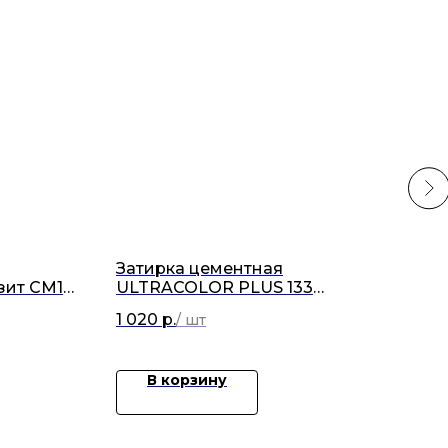
Затирка цементная
Гид
зит СМ16
ULTRACOLOR PLUS 133
(ко
песочный 2кг
1 020
р.
1 51
В корзину