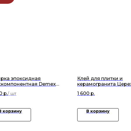
ирка эпоксидная
Клей для плитки и
хкомпонентная Demex
керамогранита Цере
ечный матовый (480гр)
серый 25кг
0
р.
1 600
р.
В корзину
В корзину