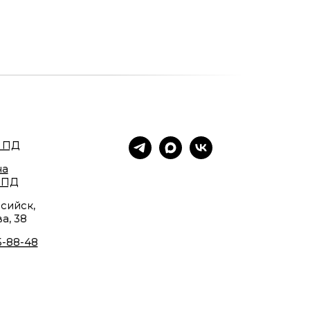
 ПД
на
 ПД
сийск,
а, 38
5-88-48