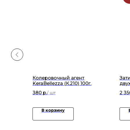
Колеровочный агент
Зат
5 серый
KeraBellezza (К.210) 100г.
дву
гал
380
р.
2 35
В корзину