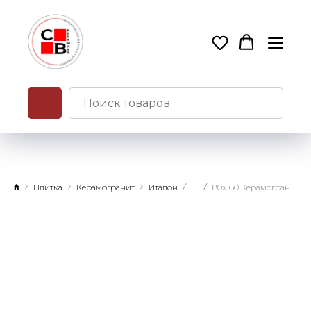
Плитка
Керамогранит
Италон
...
80x160 Керамогранит Континуум Брасс Дарк натуральный