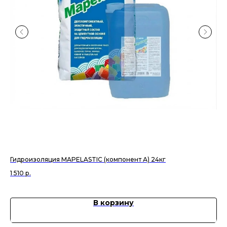
Гидроизоляция MAPELASTIC (компонент А) 24кг
Ко
1 510
р.
48
В корзину