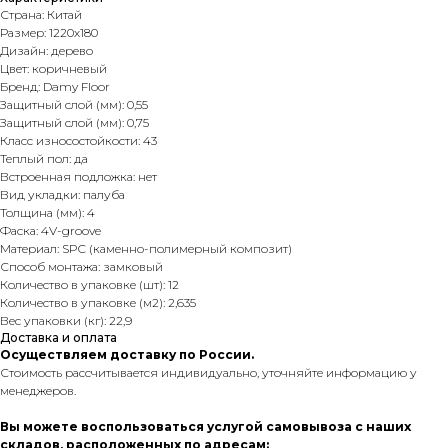
Страна: Китай
Размер: 1220х180
Дизайн: дерево
Цвет: коричневый
Бренд: Damy Floor
Защитный слой (мм): 0,55
Защитный слой (мм): 0,75
Класс износостойкости: 43
Теплый пол: да
Встроенная подложка: нет
Вид укладки: палуба
Толщина (мм): 4
Фаска: 4V-groove
Материал: SPC (каменно-полимерный композит)
Способ монтажа: замковый
Количество в упаковке (шт): 12
Количество в упаковке (м2): 2,635
Вес упаковки (кг): 22,9
Доставка и оплата
Осуществляем доставку по России.
Стоимость рассчитывается индивидуально, уточняйте информацию у
менеджеров.
Вы можете воспользоваться услугой самовывоза с наших
складов, расположенных по адресам: