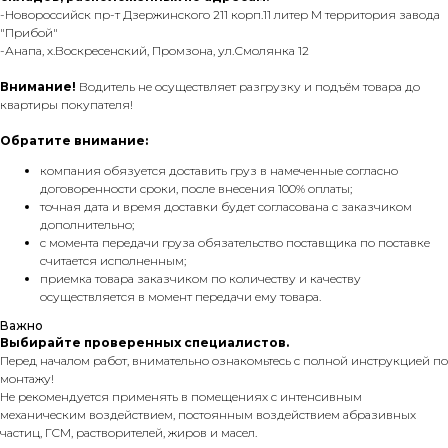
-Новороссийск пр-т Дзержинского 211 корп.11 литер М территория завода
"Прибой"
-Анапа, х.Воскресенский, Промзона, ул.Смолянка 12
Внимание!
Водитель не осуществляет разгрузку и подъём товара до
квартиры покупателя!
Обратите внимание:
компания обязуется доставить груз в намеченные согласно
договоренности сроки, после внесения 100% оплаты;
точная дата и время доставки будет согласована с заказчиком
дополнительно;
с момента передачи груза обязательство поставщика по поставке
считается исполненным;
приемка товара заказчиком по количеству и качеству
осуществляется в момент передачи ему товара.
Важно
Выбирайте проверенных специалистов.
Перед началом работ, внимательно ознакомьтесь с полной инструкцией по
монтажу!
Не рекомендуется применять в помещениях с интенсивным
механическим воздействием, постоянным воздействием абразивных
частиц, ГСМ, растворителей, жиров и масел.